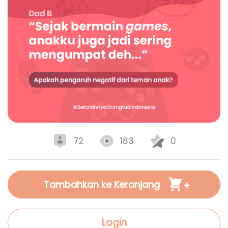
72
183
0
Tambahkan ke Keranjang
Login