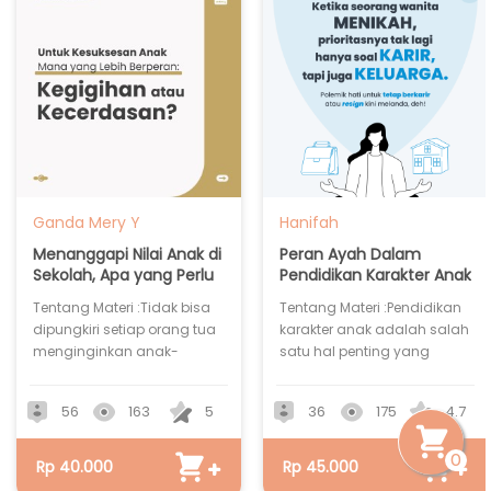
Ganda Mery Y
Hanifah
Simatupang
Menanggapi Nilai Anak di
Peran Ayah Dalam
Sekolah, Apa yang Perlu
Pendidikan Karakter Anak
Diperhatikan?
Tentang Materi :Tidak bisa
Tentang Materi :Pendidikan
dipungkiri setiap orang tua
karakter anak adalah salah
menginginkan anak-
satu hal penting yang
anaknya mendapat nilai
harus diperhatikan oleh
yang baik dan laporan
para orangtua. Sayangnya,
56
163
5
36
175
4.7
perilaku yang “excellent” di…
sampai saat ini…
0
Rp 40.000
Rp 45.000