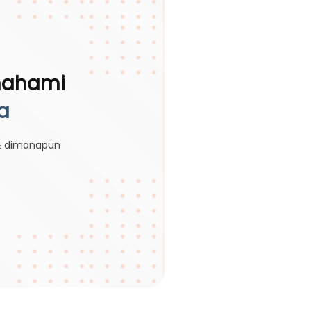
mahami
a
 & dimanapun