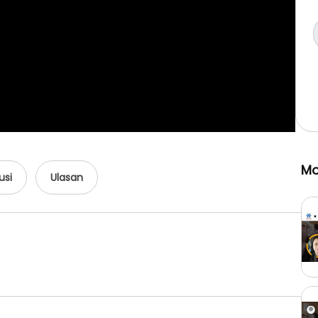
Mo
usi
Ulasan