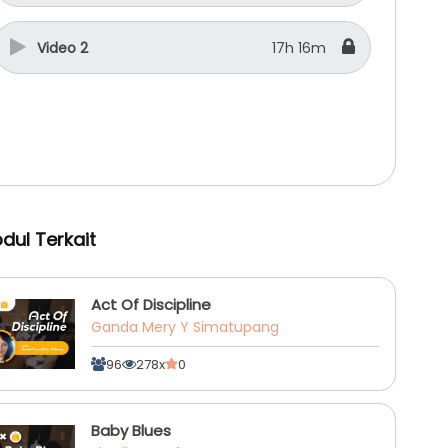
Video 2
17h 16m
dul Terkait
Act Of Discipline
Ganda Mery Y Simatupang
96
278x
0
Baby Blues