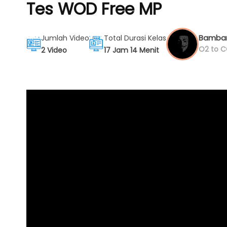
Tes WOD Free MP
Bamban
Jumlah Video
Total Durasi Kelas
O2 to C
2 Video
17 Jam 14 Menit