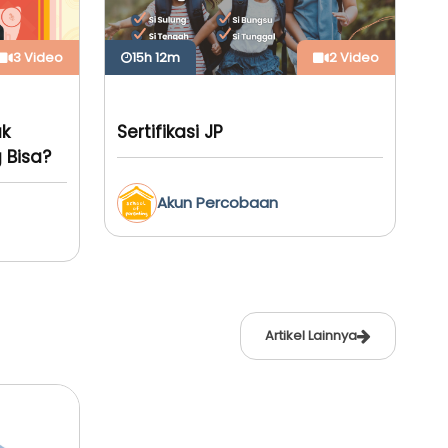
3 Video
15h 12m
2 Video
ak
Sertifikasi JP
 Bisa?
Akun Percobaan
Artikel Lainnya