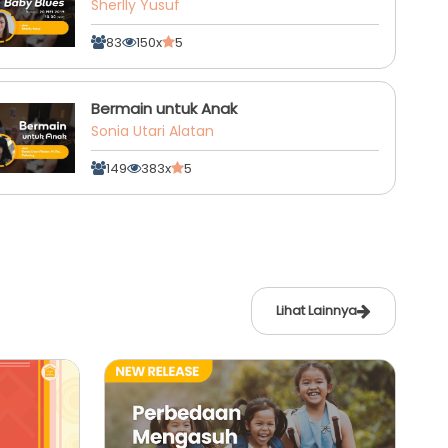
Sherlly Yusuf
83
150x
5
Bermain untuk Anak
Sonia Utari Alatan
149
383x
5
Lihat Lainnya