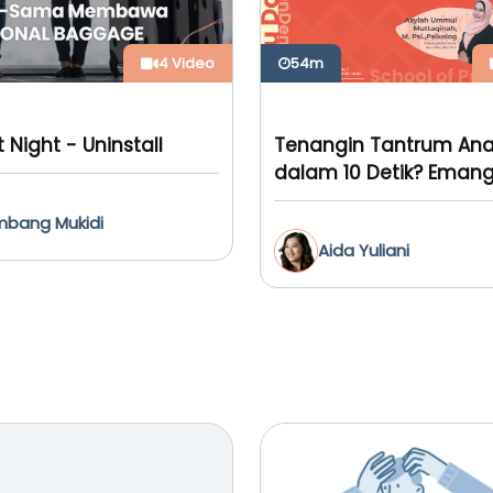
4 Video
54m
 Night - Uninstall
Tenangin Tantrum An
dalam 10 Detik? Emang
bang Mukidi
Aida Yuliani