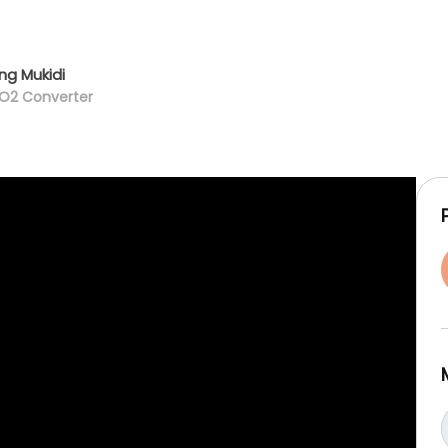
g Mukidi
O2 Converter