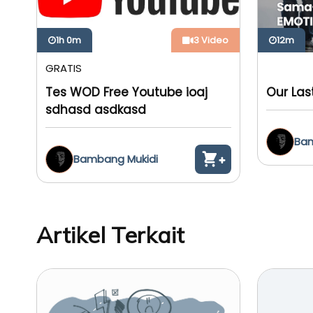
1h 0m
3 Video
12m
GRATIS
Tes WOD Free Youtube ioaj
Our Last
sdhasd asdkasd
Bam
Bambang Mukidi
Artikel Terkait