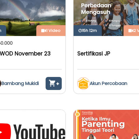
m
1 Video
15h 12m
2 
50.000
 WOD November 23
Sertifikasi JP
Bambang Mukidi
Akun Percobaan