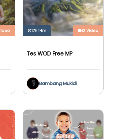
Video
17h 14m
2 Video
Tes WOD Free MP
Bambang Mukidi