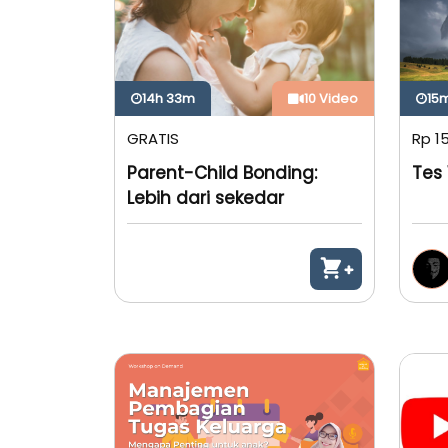
14h 33m
10 Video
15
GRATIS
Rp 1
Parent-Child Bonding:
Tes
Lebih dari sekedar
Sentuhan