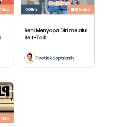
Video
59m
6 Video
Seni Menyapa Diri melalui
i
Self-Talk
Toetiek Septriasih
Video