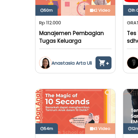
50m
2 Video
1h
Rp 112.000
GRAT
Manajemen Pembagian
Tes
Tugas Keluarga
sdh
Anastasia Arta Uli
54m
3 Video
12