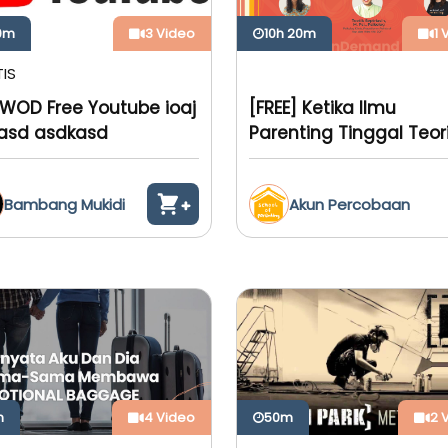
 0m
3 Video
10h 20m
1 
IS
 WOD Free Youtube ioaj
[FREE] Ketika Ilmu
asd asdkasd
Parenting Tinggal Teor
Bambang Mukidi
Akun Percobaan
m
4 Video
50m
2 